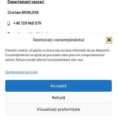
Departament vanzari
Cristian MORLOVA
+40 729 960 579
Departament inchirieri
Gestionați consimțământul
Mirel CIOLCAN
Folosim cookie-uri pentru a stoca sau accesa informații de pe dispozitiv.
Consimțământul ne ajută să procesăm date precum comportamentul
+40 720 998 508
online. Refuzul poate afecta funcționalitatea site-ului.
office@ccsm.ro
Gestionează serviciile
Acceptă
Refuză
2006 - 2026 © CCSM CORTURI INDUSTRIALE. Toate drepturile
rezervate
Vizualizați preferințele