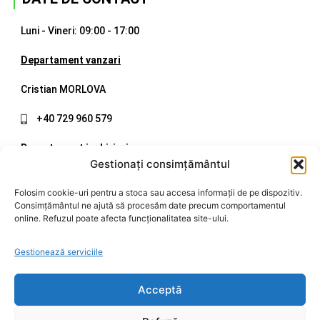
Luni - Vineri: 09:00 - 17:00
Departament vanzari
Cristian MORLOVA
+40 729 960 579
Departament inchirieri
Gestionați consimțământul
Mirel CIOLCAN
Folosim cookie-uri pentru a stoca sau accesa informații de pe dispozitiv.
Consimțământul ne ajută să procesăm date precum comportamentul
+40 720 998 508
online. Refuzul poate afecta funcționalitatea site-ului.
office@ccsm.ro
Gestionează serviciile
Acceptă