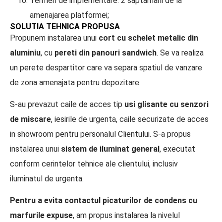
Termen de implementare: 2 saptamani de la
amenajarea platformei;
SOLUTIA TEHNICA PROPUSA
Propunem instalarea unui
cort cu schelet metalic din
aluminiu
, cu
pereti din panouri sandwich
. Se va realiza
un perete despartitor care va separa spatiul de vanzare
de zona amenajata pentru depozitare.
S-au prevazut caile de acces tip
usi glisante cu senzori
de miscare
, iesirile de urgenta, caile securizate de acces
in showroom pentru personalul Clientului. S-a propus
instalarea unui
sistem de iluminat general
, executat
conform cerintelor tehnice ale clientului, inclusiv
iluminatul de urgenta.
Pentru a evita contactul picaturilor de condens cu
marfurile expuse
, am propus instalarea la nivelul