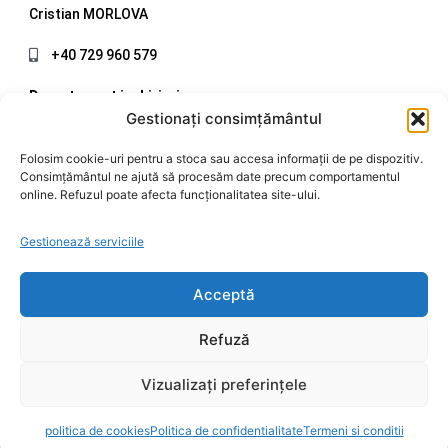
Cristian MORLOVA
+40 729 960 579
Departament inchirieri
Gestionați consimțământul
Mirel CIOLCAN
Folosim cookie-uri pentru a stoca sau accesa informații de pe dispozitiv.
Consimțământul ne ajută să procesăm date precum comportamentul
+40 720 998 508
online. Refuzul poate afecta funcționalitatea site-ului.
office@ccsm.ro
Gestionează serviciile
Acceptă
Refuză
2006 - 2026 © CCSM CORTURI INDUSTRIALE. Toate drepturile
rezervate
Vizualizați preferințele
politica de cookies
Politica de confidentialitate
Termeni si conditii